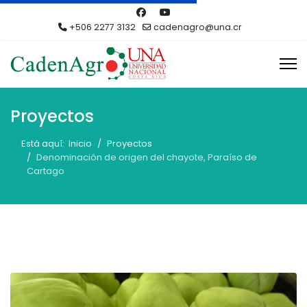
+506 2277 3132
cadenagro@una.cr
Proyectos
Está aquí:
Inicio
Proyectos
Denominación de origen del chayote, Paraíso de
Cartago